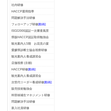
社内研修
HACCP運用指導
問題解決手法研修
フォローアップ研修
[動画]
ISO22000認証一次審査風景
県版HACCP認証取得勉強会
観光案内人5期 お花見の宴
愛媛県診断士協会視察研修
観光案内人養成講習会
店舗視察 (京都)
HACCP研修
[動画]
観光案内人養成講習会
次世代リーダー養成研修
[動画]
販売技術勉強会
幹部候補生マネジメント研修
問題解決手法研修
新入社員研修