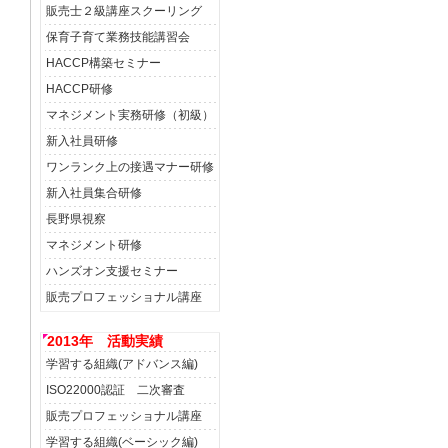
販売士２級講座スクーリング
保育子育て業務技能講習会
HACCP構築セミナー
HACCP研修
マネジメント実務研修（初級）
新入社員研修
ワンランク上の接遇マナー研修
新入社員集合研修
長野県視察
マネジメント研修
ハンズオン支援セミナー
販売プロフェッショナル講座
2013年 活動実績
学習する組織(アドバンス編)
ISO22000認証 二次審査
販売プロフェッショナル講座
学習する組織(ベーシック編)