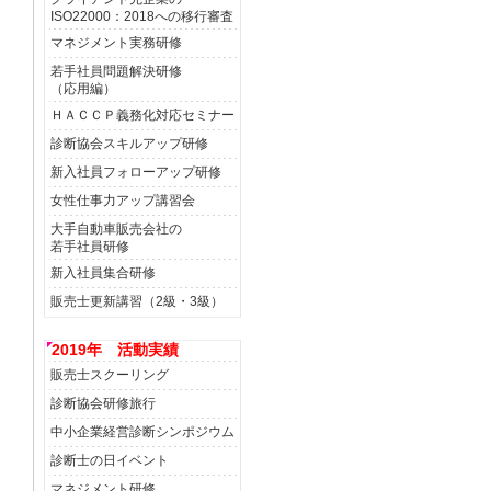
ISO22000：2018への移行審査
マネジメント実務研修
若手社員問題解決研修
（応用編）
ＨＡＣＣＰ義務化対応セミナー
診断協会スキルアップ研修
新入社員フォローアップ研修
女性仕事力アップ講習会
大手自動車販売会社の
若手社員研修
新入社員集合研修
販売士更新講習（2級・3級）
2019年 活動実績
販売士スクーリング
診断協会研修旅行
中小企業経営診断シンポジウム
診断士の日イベント
マネジメント研修