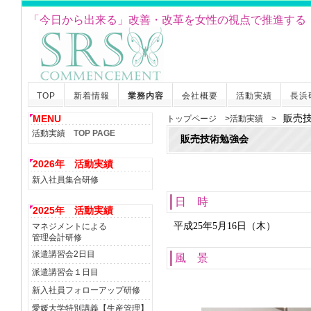
「今日から出来る」改善・改革を女性の視点で推進する
TOP
新着情報
業務内容
会社概要
活動実績
長浜
MENU
販売
トップページ >活動実績 >
活動実績
TOP PAGE
販売技術勉強会
2026年 活動実績
新入社員集合研修
日 時
2025年 活動実績
平成25年5月16日（木）
マネジメントによる
管理会計研修
派遣講習会2日目
風 景
派遣講習会１日目
新入社員フォローアップ研修
愛媛大学特別講義【生産管理】