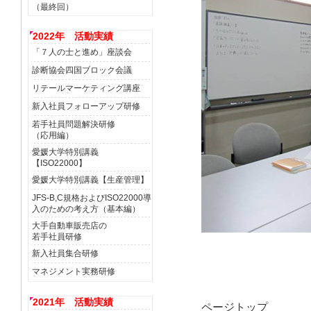
（最終回）
2022年 活動実績
「７人の士と進め」座談会
診断協会四国ブロック会議
リテールマーケティング講座
新入社員フォローアップ研修
若手社員問題解決研修
（応用編）
愛媛大学特別講義
【ISO22000】
愛媛大学特別講義【生産管理】
JFS-B,C規格およびISO22000導
入のための考え方（基本編）
大手自動車販売店の
若手社員研修
新入社員集合研修
マネジメント実務研修
2021年 活動実績
ページトップ