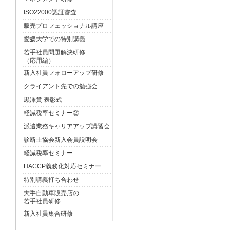
ISO22000認証審査
販売プロフェッショナル講座
愛媛大学での特別講義
若手社員問題解決研修
（応用編）
新入社員フォローアップ研修
クライアント先での勉強会
黒澤賞 表彰式
軽減税率セミナー②
派遣業務キャリアアップ講習会
診断士協会新入会員説明会
軽減税率セミナー
HACCP義務化対応セミナー
特別講義打ち合わせ
大手自動車販売店の
若手社員研修
新入社員集合研修