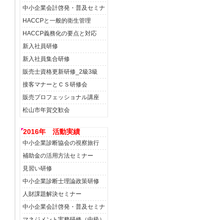
中小企業会計啓発・普及セミナ
HACCPと一般的衛生管理
HACCP義務化の要点と対応
新入社員研修
新入社員集合研修
販売士資格更新研修_2級3級
接客マナーとＣＳ研修会
販売プロフェッショナル講座
松山市年賀交歓会
2016年 活動実績
中小企業診断協会の視察旅行
補助金の活用方法セミナー
見習い研修
中小企業診断士理論政策研修
人財課題解決セミナー
中小企業会計啓発・普及セミナ
マネジメント実務研修（中級）