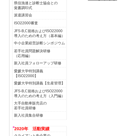
県信漁連と診断士協会との
覚書調印式
派遣講習会
ISO22000審査
JFS-B,C規格およびISO22000
導入のための考え方（基本編）
中小企業経営診断シンポジウム
若手社員問題解決研修
（応用編）
新入社員フォローアップ研修
愛媛大学特別講義
【ISO22000】
愛媛大学特別講義【生産管理】
JFS-B,C規格およびISO22000
導入のための考え方（入門編）
大手自動車販売店の
若手社員研修
新入社員集合研修
2020年 活動実績
クライアント先企業の