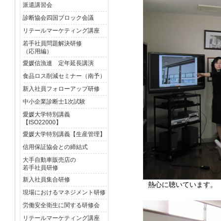
派遣講習会
診断協会四国ブロック会議
リテールマーケティング講座
若手社員問題解決研修
（応用編）
愛媛信漁連 定年延長講演
食品ロス削減セミナー（南予）
新入社員フォローアップ研修
中小企業診断士1次試験
愛媛大学特別講義
【ISO22000】
愛媛大学特別講義【生産管理】
信用保証協会との締結式
大手自動車販売店の
若手社員研修
新入社員集合研修
熱心に聴いています。
現場におけるマネジメント研修
労働安全衛生に関する研修会
リテールマーケティング講座